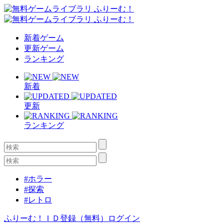
新着ゲーム
更新ゲーム
ランキング
新着
更新
ランキング
#ホラー
#探索
#レトロ
ふりーむ！ＩＤ登録（無料）
ログイン