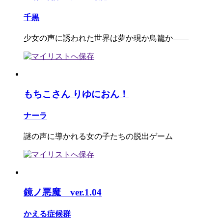
千黒
少女の声に誘われた世界は夢か現か鳥籠か――
もちこさん りゆにおん！
ナーラ
謎の声に導かれる女の子たちの脱出ゲーム
鏡ノ悪魔 ver.1.04
かえる症候群