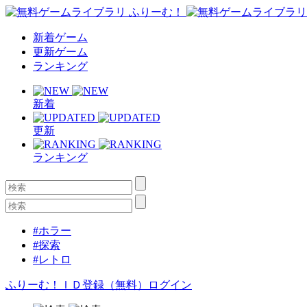
新着ゲーム
更新ゲーム
ランキング
新着
更新
ランキング
#ホラー
#探索
#レトロ
ふりーむ！ＩＤ登録（無料）
ログイン