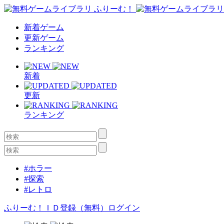
新着ゲーム
更新ゲーム
ランキング
新着
更新
ランキング
#ホラー
#探索
#レトロ
ふりーむ！ＩＤ登録（無料）
ログイン