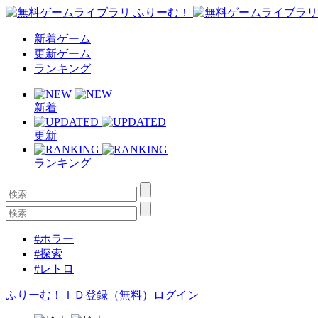
新着ゲーム
更新ゲーム
ランキング
新着
更新
ランキング
#ホラー
#探索
#レトロ
ふりーむ！ＩＤ登録（無料）
ログイン