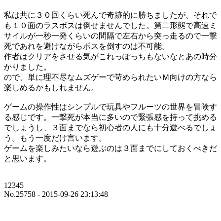
私は共に３０回くらい死んで奇跡的に勝ちましたが、それで
も１０面のラスボスは倒せませんでした。第二形態で高速ミ
サイルが一秒一発くらいの間隔で左右から突っ走るので一撃
死であれを避けながらボスを倒すのは不可能。
作者はクリアをさせる気がこれっぽっちもないなとあの時分
かりました。
ので、単に理不尽なムズゲーで苛められたいＭ向けの方なら
楽しめるかもしれません。
ゲームの操作性はシンプルで玩具やフルーツの世界を冒険す
る感じです。一撃死が本当に多いので緊張感を持って挑める
でしょうし、３面までなら初心者の人にも十分遊べるでしょ
う。もう一度だけ言います。
ゲームを楽しみたいなら遊ぶのは３面までにしておくべきだ
と思います。
12345
No.25758 - 2015-09-26 23:13:48