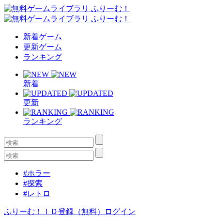
新着ゲーム
更新ゲーム
ランキング
新着
更新
ランキング
#ホラー
#探索
#レトロ
ふりーむ！ＩＤ登録（無料）
ログイン