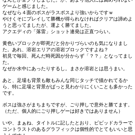
ゲームと感じました。
なぜなら４面のボスがラスボスより強いからですｗ
やけくそにプレイして勝機が得られなければクリアは諦めよ
うと思ってましたが、運よく勝てました。
アクエディの「落雷」ショット連発は正直つらい。
黄色いブロックが即死だと分かりづらいのも気になりまし
た。あれ、溶岩エリアの溶岩ブロックですよね？
初見で毎回、死んだ時死因が分からず「？？」となってまし
た。
なぜか水中にあったりするし。まさか溶岩とは思うまい。
あと、足場も背景も敵もみんな同じタッチで描かれてるか
ら、特に足場と背景がぱっと見わかりにくいことも多かった
です。
ボスは強さがまちまちですが、ごり押しで意外と勝てます。
（ただ、個人的にごり押しゲーは好きではありません）
いや、まぁね、タイトルに記したとおり、ビビッドカラーで
コントラストのあるグラフィックは個性的でとてもいいと思