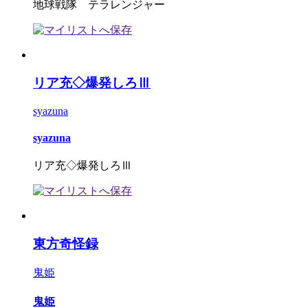
地球戦隊 テラレンジャー
リア充◇爆発しろⅢ
syazuna
syazuna
リア充◇爆発しろⅢ
東方奇怪録
鬼姫
鬼姫