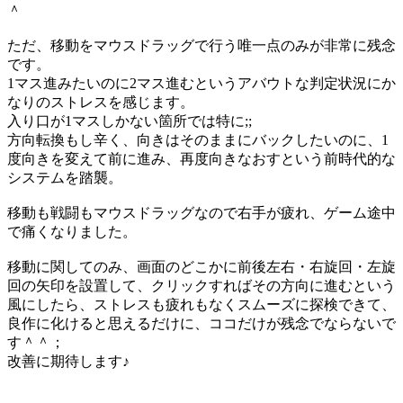
＾
ただ、移動をマウスドラッグで行う唯一点のみが非常に残念
です。
1マス進みたいのに2マス進むというアバウトな判定状況にか
なりのストレスを感じます。
入り口が1マスしかない箇所では特に;;
方向転換もし辛く、向きはそのままにバックしたいのに、1
度向きを変えて前に進み、再度向きなおすという前時代的な
システムを踏襲。
移動も戦闘もマウスドラッグなので右手が疲れ、ゲーム途中
で痛くなりました。
移動に関してのみ、画面のどこかに前後左右・右旋回・左旋
回の矢印を設置して、クリックすればその方向に進むという
風にしたら、ストレスも疲れもなくスムーズに探検できて、
良作に化けると思えるだけに、ココだけが残念でならないで
す＾＾；
改善に期待します♪