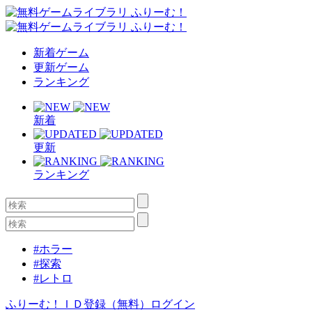
新着ゲーム
更新ゲーム
ランキング
新着
更新
ランキング
#ホラー
#探索
#レトロ
ふりーむ！ＩＤ登録（無料）
ログイン