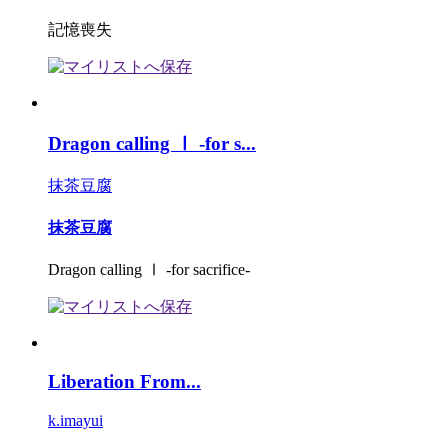
記憶喪失
Dragon calling Ⅰ -for s...
抹茶豆腐
抹茶豆腐
Dragon calling Ⅰ -for sacrifice-
Liberation From...
k.imayui