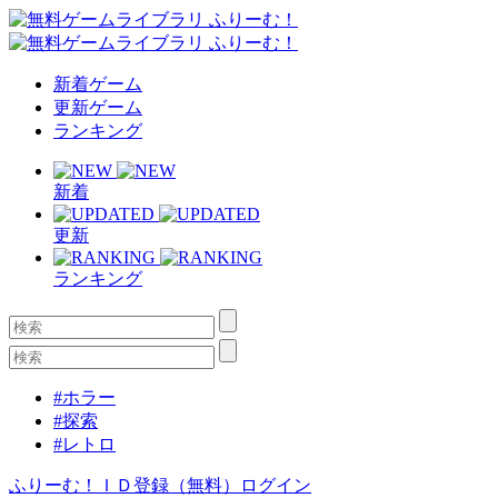
新着ゲーム
更新ゲーム
ランキング
新着
更新
ランキング
#ホラー
#探索
#レトロ
ふりーむ！ＩＤ登録（無料）
ログイン