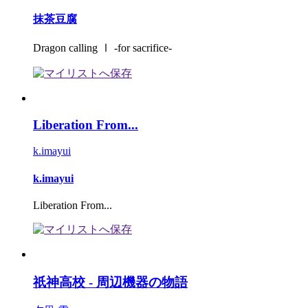
抹茶豆腐
Dragon calling Ⅰ -for sacrifice-
Liberation From...
k.imayui
k.imayui
Liberation From...
祇神高校 - 周辺機器の物語