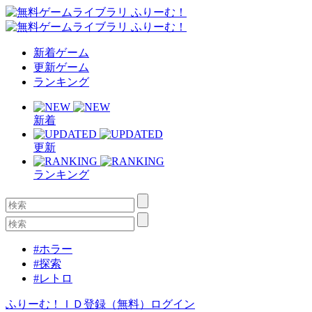
新着ゲーム
更新ゲーム
ランキング
新着
更新
ランキング
#ホラー
#探索
#レトロ
ふりーむ！ＩＤ登録（無料）
ログイン