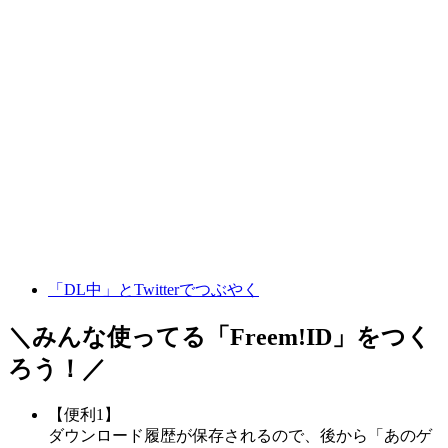
「DL中」とTwitterでつぶやく
＼みんな使ってる「
Freem!ID
」をつく
ろう！／
【便利1】
ダウンロード履歴が保存されるので、後から「あのゲ