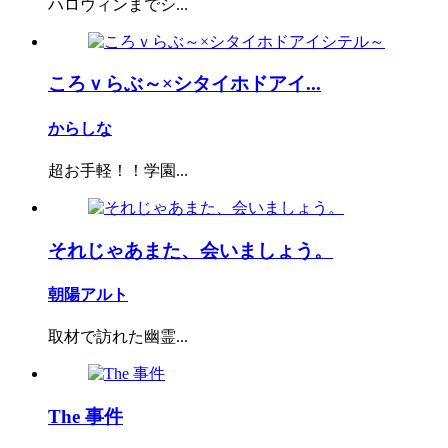
ハロウィンまでシ...
ころｖらぶ～×シタイホドアイ...
からしな
超お手軽！！学園...
それじゃあまた、会いましょう。
朝陽アルト
取材で訪れた幽霊...
The 事件