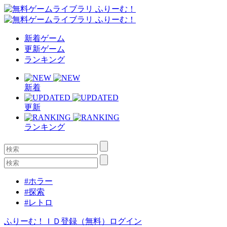
新着ゲーム
更新ゲーム
ランキング
新着
更新
ランキング
#ホラー
#探索
#レトロ
ふりーむ！ＩＤ登録（無料）
ログイン