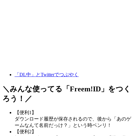
「DL中」とTwitterでつぶやく
＼みんな使ってる「
Freem!ID
」をつく
ろう！／
【便利1】
ダウンロード履歴が保存されるので、後から「あのゲ
ームなんて名前だっけ？」という時ベンリ！
【便利2】