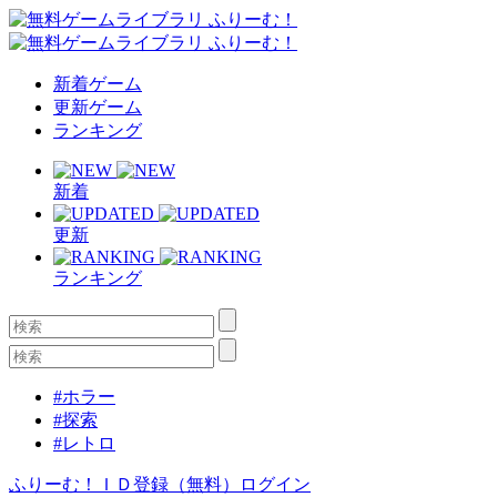
新着ゲーム
更新ゲーム
ランキング
新着
更新
ランキング
#ホラー
#探索
#レトロ
ふりーむ！ＩＤ登録（無料）
ログイン