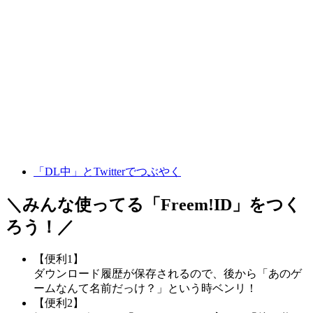
「DL中」とTwitterでつぶやく
＼みんな使ってる「
Freem!ID
」をつく
ろう！／
【便利1】
ダウンロード履歴が保存されるので、後から「あのゲ
ームなんて名前だっけ？」という時ベンリ！
【便利2】