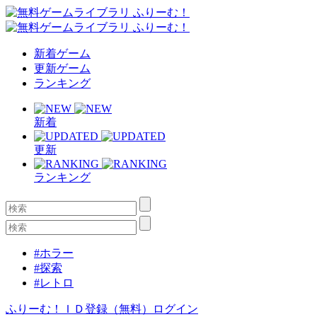
新着ゲーム
更新ゲーム
ランキング
新着
更新
ランキング
#ホラー
#探索
#レトロ
ふりーむ！ＩＤ登録（無料）
ログイン