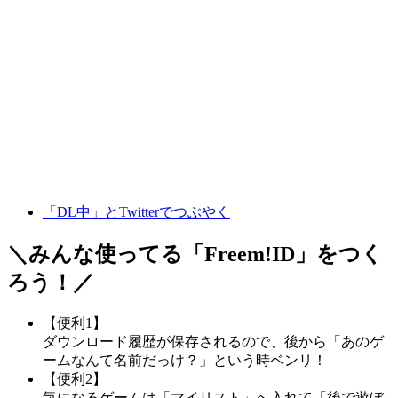
「DL中」とTwitterでつぶやく
＼みんな使ってる「
Freem!ID
」をつく
ろう！／
【便利1】
ダウンロード履歴が保存されるので、後から「あのゲ
ームなんて名前だっけ？」という時ベンリ！
【便利2】
気になるゲームは「マイリスト」へ入れて「後で遊ぼ