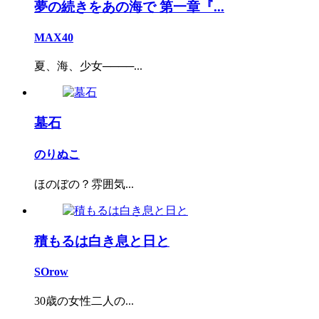
夢の続きをあの海で 第一章『...
MAX40
夏、海、少女────...
墓石
のりぬこ
ほのぼの？雰囲気...
積もるは白き息と日と
SOrow
30歳の女性二人の...