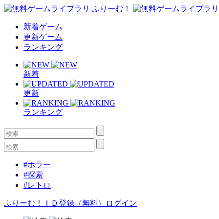
新着ゲーム
更新ゲーム
ランキング
新着
更新
ランキング
#ホラー
#探索
#レトロ
ふりーむ！ＩＤ登録（無料）
ログイン