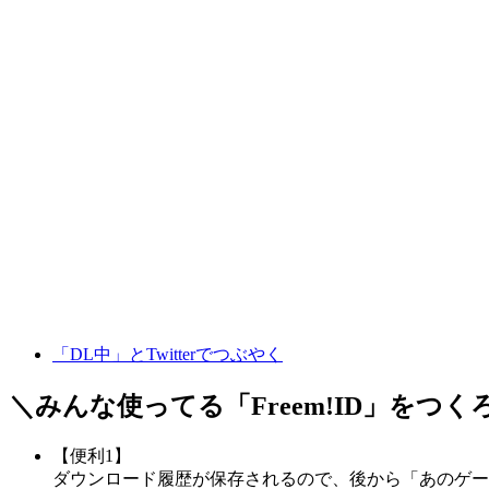
「DL中」とTwitterでつぶやく
＼みんな使ってる「
Freem!ID
」をつく
【便利1】
ダウンロード履歴が保存されるので、後から「あのゲー