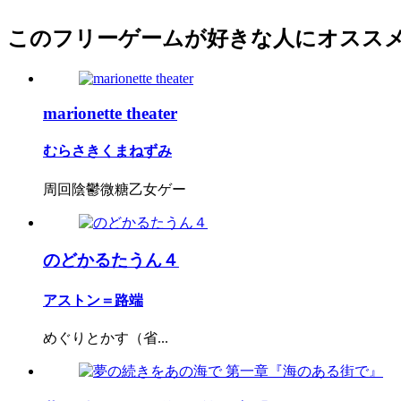
このフリーゲームが好きな人にオスス
marionette theater
むらさきくまねずみ
周回陰鬱微糖乙女ゲー
のどかるたうん４
アストン＝路端
めぐりとかす（省...