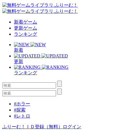
新着ゲーム
更新ゲーム
ランキング
新着
更新
ランキング
#ホラー
#探索
#レトロ
ふりーむ！ＩＤ登録（無料）
ログイン