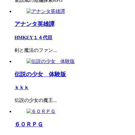
童話風の短編探索RPG
アナンタ英雄譚
HMKEY１４代目
剣と魔法のファン...
伝説の少女 体験版
ｋｋｋ
伝説の少女の魔王...
６０ＲＰＧ