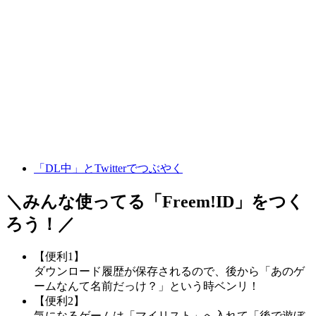
「DL中」とTwitterでつぶやく
＼みんな使ってる「
Freem!ID
」をつく
ろう！／
【便利1】
ダウンロード履歴が保存されるので、後から「あのゲ
ームなんて名前だっけ？」という時ベンリ！
【便利2】
気になるゲームは「マイリスト」へ入れて「後で遊ぼ