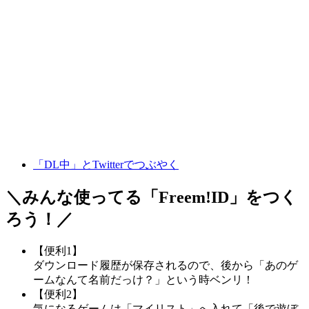
「DL中」とTwitterでつぶやく
＼みんな使ってる「
Freem!ID
」をつく
ろう！／
【便利1】
ダウンロード履歴が保存されるので、後から「あのゲ
ームなんて名前だっけ？」という時ベンリ！
【便利2】
気になるゲームは「マイリスト」へ入れて「後で遊ぼ