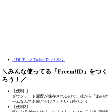
「DL中」とTwitterでつぶやく
＼みんな使ってる「
Freem!ID
」をつく
ろう！／
【便利1】
ダウンロード履歴が保存されるので、後から「あのゲ
ームなんて名前だっけ？」という時ベンリ！
【便利2】
気になるゲームは「マイリスト」へ入れて「後で遊ぼ