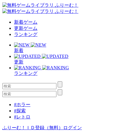
新着ゲーム
更新ゲーム
ランキング
新着
更新
ランキング
#ホラー
#探索
#レトロ
ふりーむ！ＩＤ登録（無料）
ログイン