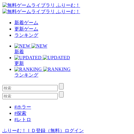
新着ゲーム
更新ゲーム
ランキング
新着
更新
ランキング
#ホラー
#探索
#レトロ
ふりーむ！ＩＤ登録（無料）
ログイン