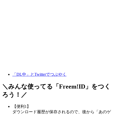
「DL中」とTwitterでつぶやく
＼みんな使ってる「
Freem!ID
」をつく
ろう！／
【便利1】
ダウンロード履歴が保存されるので、後から「あのゲ