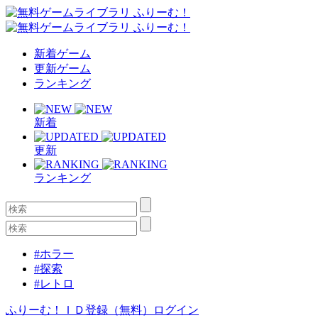
新着ゲーム
更新ゲーム
ランキング
新着
更新
ランキング
#ホラー
#探索
#レトロ
ふりーむ！ＩＤ登録（無料）
ログイン