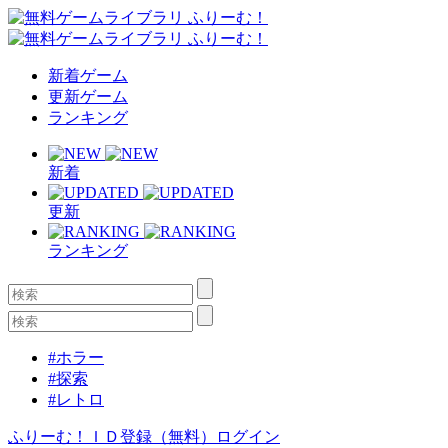
新着ゲーム
更新ゲーム
ランキング
新着
更新
ランキング
#ホラー
#探索
#レトロ
ふりーむ！ＩＤ登録（無料）
ログイン