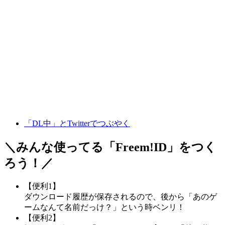
「DL中」とTwitterでつぶやく
＼みんな使ってる「
Freem!ID
」をつく
ろう！／
【便利1】
ダウンロード履歴が保存されるので、後から「あのゲ
ームなんて名前だっけ？」という時ベンリ！
【便利2】