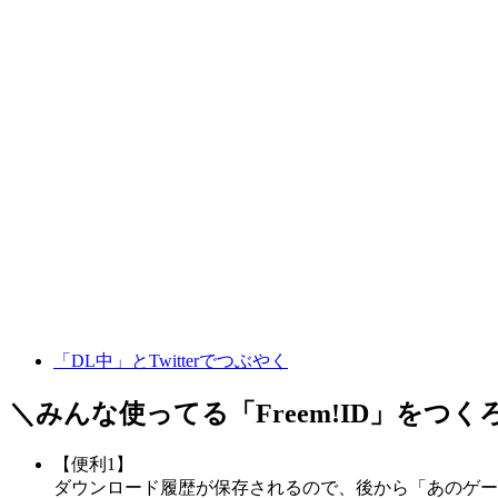
「DL中」とTwitterでつぶやく
＼みんな使ってる「
Freem!ID
」をつく
【便利1】
ダウンロード履歴が保存されるので、後から「あのゲー