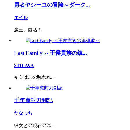
勇者ヤシーユの冒険～ダーク...
エイル
魔王、復活！
Lost Family ～王侯貴族の鎮...
STILAVA
キミはこの呪われ...
千年魔封刀剣記
たなっち
彼女との現在の為...