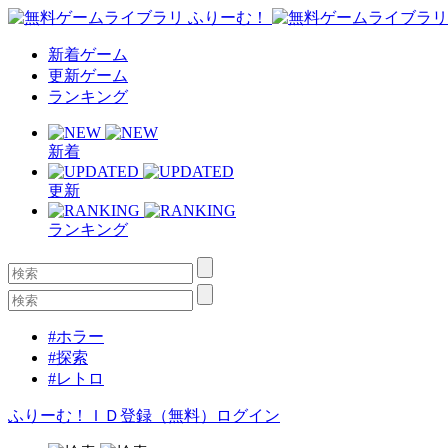
新着ゲーム
更新ゲーム
ランキング
新着
更新
ランキング
#ホラー
#探索
#レトロ
ふりーむ！ＩＤ登録（無料）
ログイン