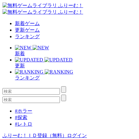
新着ゲーム
更新ゲーム
ランキング
新着
更新
ランキング
#ホラー
#探索
#レトロ
ふりーむ！ＩＤ登録（無料）
ログイン