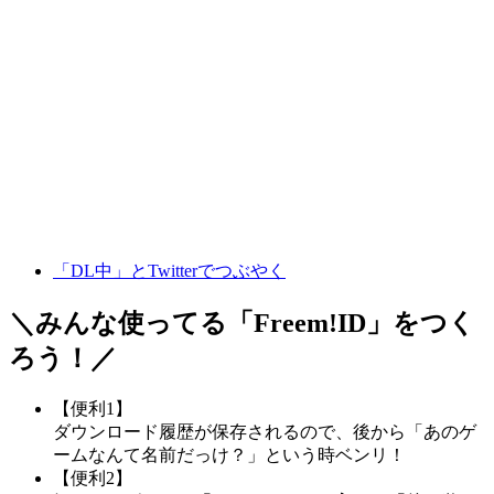
「DL中」とTwitterでつぶやく
＼みんな使ってる「
Freem!ID
」をつく
ろう！／
【便利1】
ダウンロード履歴が保存されるので、後から「あのゲ
ームなんて名前だっけ？」という時ベンリ！
【便利2】