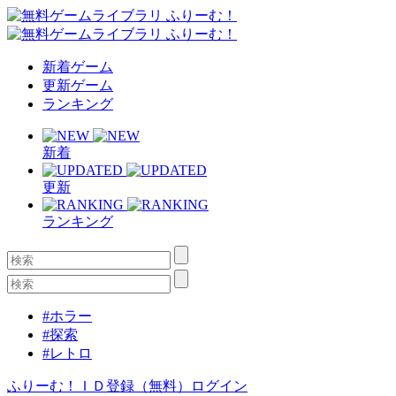
新着ゲーム
更新ゲーム
ランキング
新着
更新
ランキング
#ホラー
#探索
#レトロ
ふりーむ！ＩＤ登録（無料）
ログイン