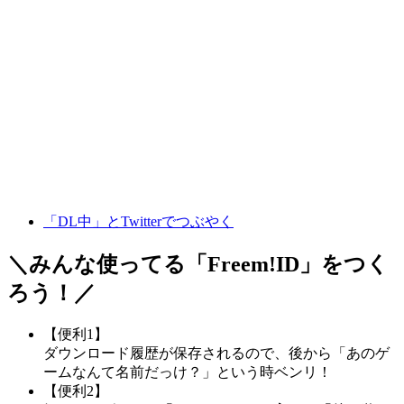
「DL中」とTwitterでつぶやく
＼みんな使ってる「
Freem!ID
」をつく
ろう！／
【便利1】
ダウンロード履歴が保存されるので、後から「あのゲ
ームなんて名前だっけ？」という時ベンリ！
【便利2】