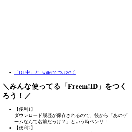
「DL中」とTwitterでつぶやく
＼みんな使ってる「
Freem!ID
」をつく
ろう！／
【便利1】
ダウンロード履歴が保存されるので、後から「あのゲ
ームなんて名前だっけ？」という時ベンリ！
【便利2】