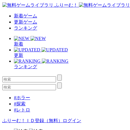
新着ゲーム
更新ゲーム
ランキング
新着
更新
ランキング
#ホラー
#探索
#レトロ
ふりーむ！ＩＤ登録（無料）
ログイン