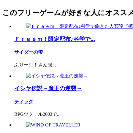
このフリーゲームが好きな人にオスス
Ｆｒｅｅｍ！限定配布♪科学で...
サイダーの雫
ふりーむ！さん限...
イシヤ伝説～魔王の逆襲～
ティック
RPGツクール2003で...