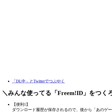
「DL中」とTwitterでつぶやく
＼みんな使ってる「
Freem!ID
」をつく
【便利1】
ダウンロード履歴が保存されるので、後から「あのゲー