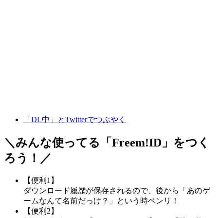
「DL中」とTwitterでつぶやく
＼みんな使ってる「
Freem!ID
」をつく
ろう！／
【便利1】
ダウンロード履歴が保存されるので、後から「あのゲ
ームなんて名前だっけ？」という時ベンリ！
【便利2】