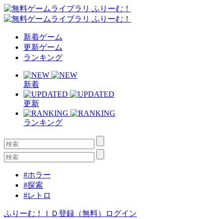
新着ゲーム
更新ゲーム
ランキング
新着
更新
ランキング
#ホラー
#探索
#レトロ
ふりーむ！ＩＤ登録（無料）
ログイン