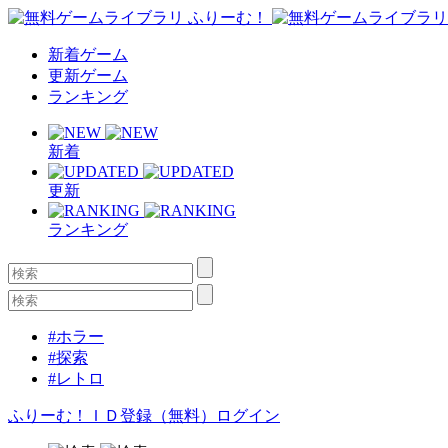
新着ゲーム
更新ゲーム
ランキング
新着
更新
ランキング
#ホラー
#探索
#レトロ
ふりーむ！ＩＤ登録（無料）
ログイン