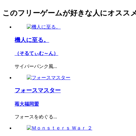
このフリーゲームが好きな人にオスス
機人に至る。
（そるてぃむ～ん）
サイバーパンク風...
フォースマスター
苺大福同盟
フォースをめぐる...