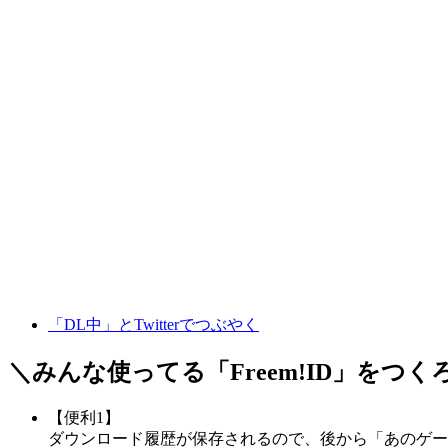
「DL中」とTwitterでつぶやく
＼みんな使ってる「
Freem!ID
」をつく
【便利1】
ダウンロード履歴が保存されるので、後から「あのゲー