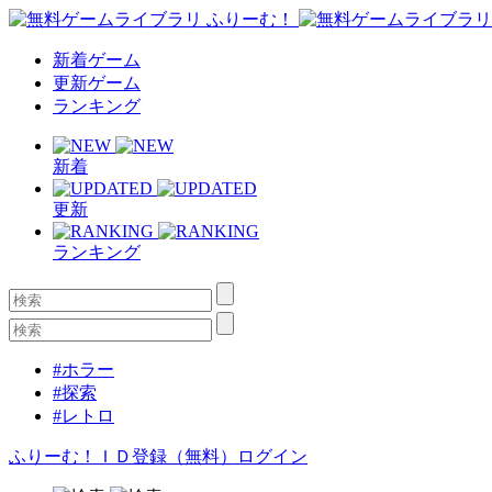
新着ゲーム
更新ゲーム
ランキング
新着
更新
ランキング
#ホラー
#探索
#レトロ
ふりーむ！ＩＤ登録（無料）
ログイン