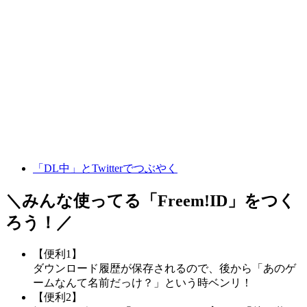
「DL中」とTwitterでつぶやく
＼みんな使ってる「
Freem!ID
」をつく
ろう！／
【便利1】
ダウンロード履歴が保存されるので、後から「あのゲ
ームなんて名前だっけ？」という時ベンリ！
【便利2】