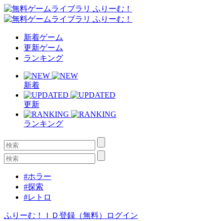
新着ゲーム
更新ゲーム
ランキング
新着
更新
ランキング
#ホラー
#探索
#レトロ
ふりーむ！ＩＤ登録（無料）
ログイン