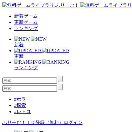
新着ゲーム
更新ゲーム
ランキング
新着
更新
ランキング
#ホラー
#探索
#レトロ
ふりーむ！ＩＤ登録（無料）
ログイン