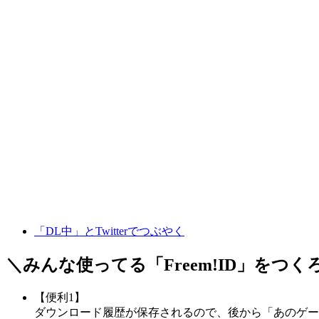
「DL中」とTwitterでつぶやく
＼みんな使ってる「
Freem!ID
」をつく
【便利1】
ダウンロード履歴が保存されるので、後から「あのゲー