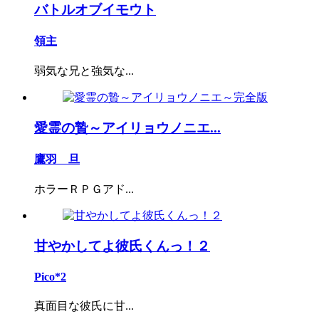
バトルオブイモウト
領主
弱気な兄と強気な...
愛霊の贄～アイリョウノニエ...
鷹羽 旦
ホラーＲＰＧアド...
甘やかしてよ彼氏くんっ！２
Pico*2
真面目な彼氏に甘...