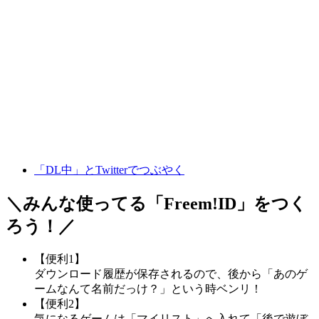
「DL中」とTwitterでつぶやく
＼みんな使ってる「
Freem!ID
」をつく
ろう！／
【便利1】
ダウンロード履歴が保存されるので、後から「あのゲ
ームなんて名前だっけ？」という時ベンリ！
【便利2】
気になるゲームは「マイリスト」へ入れて「後で遊ぼ