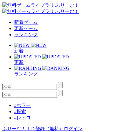
新着ゲーム
更新ゲーム
ランキング
新着
更新
ランキング
#ホラー
#探索
#レトロ
ふりーむ！ＩＤ登録（無料）
ログイン