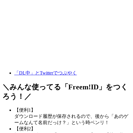
「DL中」とTwitterでつぶやく
＼みんな使ってる「
Freem!ID
」をつく
ろう！／
【便利1】
ダウンロード履歴が保存されるので、後から「あのゲ
ームなんて名前だっけ？」という時ベンリ！
【便利2】