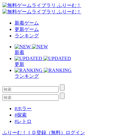
新着ゲーム
更新ゲーム
ランキング
新着
更新
ランキング
#ホラー
#探索
#レトロ
ふりーむ！ＩＤ登録（無料）
ログイン