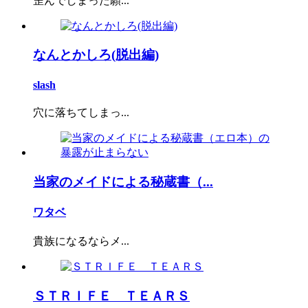
歪んでしまった願...
なんとかしろ(脱出編)
slash
穴に落ちてしまっ...
当家のメイドによる秘蔵書（...
ワタベ
貴族になるならメ...
ＳＴＲＩＦＥ ＴＥＡＲＳ