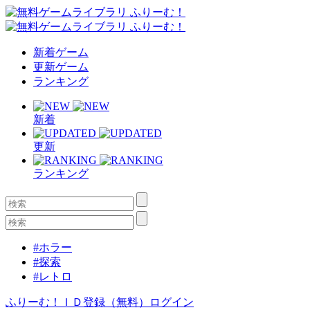
新着ゲーム
更新ゲーム
ランキング
新着
更新
ランキング
#ホラー
#探索
#レトロ
ふりーむ！ＩＤ登録（無料）
ログイン