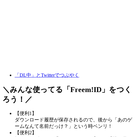
「DL中」とTwitterでつぶやく
＼みんな使ってる「
Freem!ID
」をつく
ろう！／
【便利1】
ダウンロード履歴が保存されるので、後から「あのゲ
ームなんて名前だっけ？」という時ベンリ！
【便利2】