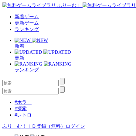
新着ゲーム
更新ゲーム
ランキング
新着
更新
ランキング
#ホラー
#探索
#レトロ
ふりーむ！ＩＤ登録（無料）
ログイン