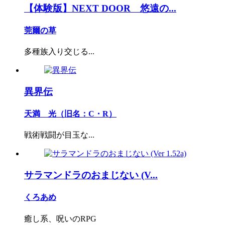
【体験版】NEXT DOOR 悠遠の...
莞爾の草
多種族入り交じる...
異界伝
天満 光（旧名：C・R）
戦術戦闘が目玉な...
サラマンドラのおまじない (V...
くろあめ
癒し系、呪いのRPG