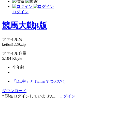
ログイン
競馬大戦β版
ファイル名
keibat1229.zip
ファイル容量
5,194 Kbyte
全年齢
「DL中」とTwitterでつぶやく
ダウンロード
* 現在ログインしていません。
ログイン