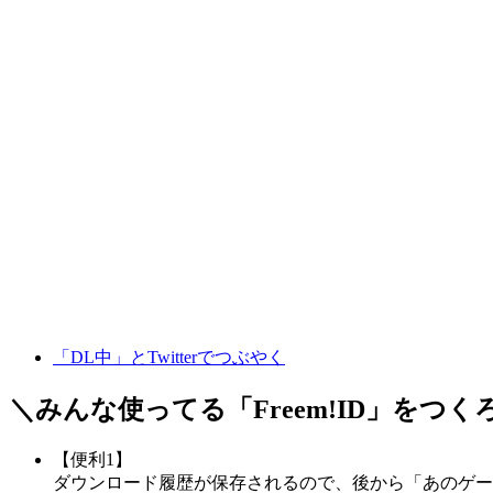
「DL中」とTwitterでつぶやく
＼みんな使ってる「
Freem!ID
」をつく
【便利1】
ダウンロード履歴が保存されるので、後から「あのゲー