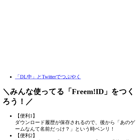
「DL中」とTwitterでつぶやく
＼みんな使ってる「
Freem!ID
」をつく
ろう！／
【便利1】
ダウンロード履歴が保存されるので、後から「あのゲ
ームなんて名前だっけ？」という時ベンリ！
【便利2】