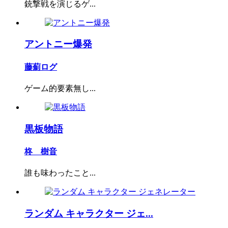
銃撃戦を演じるゲ...
アントニー爆発
藤薊ログ
ゲーム的要素無し...
黒板物語
柊 樹音
誰も味わったこと...
ランダム キャラクター ジェ...