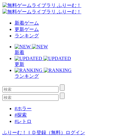
新着ゲーム
更新ゲーム
ランキング
新着
更新
ランキング
#ホラー
#探索
#レトロ
ふりーむ！ＩＤ登録（無料）
ログイン