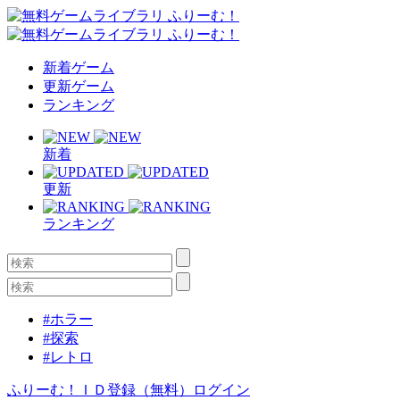
新着ゲーム
更新ゲーム
ランキング
新着
更新
ランキング
#ホラー
#探索
#レトロ
ふりーむ！ＩＤ登録（無料）
ログイン