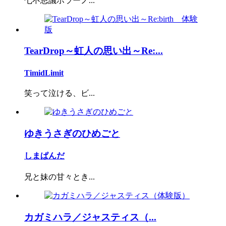
七不思議ホラーノ...
TearDrop～虹人の思い出～Re:...
TimidLimit
笑って泣ける、ビ...
ゆきうさぎのひめごと
しまぱんだ
兄と妹の甘々とき...
カガミハラ／ジャスティス（...