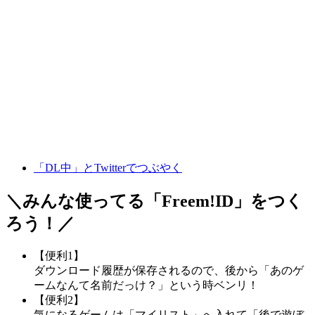
「DL中」とTwitterでつぶやく
＼みんな使ってる「
Freem!ID
」をつく
ろう！／
【便利1】
ダウンロード履歴が保存されるので、後から「あのゲ
ームなんて名前だっけ？」という時ベンリ！
【便利2】
気になるゲームは「マイリスト」へ入れて「後で遊ぼ