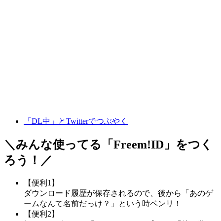
「DL中」とTwitterでつぶやく
＼みんな使ってる「
Freem!ID
」をつく
ろう！／
【便利1】
ダウンロード履歴が保存されるので、後から「あのゲ
ームなんて名前だっけ？」という時ベンリ！
【便利2】