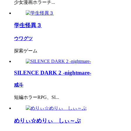
少女漫画ホラーチ...
学生怪異３
ウワグツ
探索ゲーム
SILENCE DARK 2 -nightmare-
戒斗
短編ホラーRPG、SI...
めりぃ☆めりぃ しぃ～ぷ