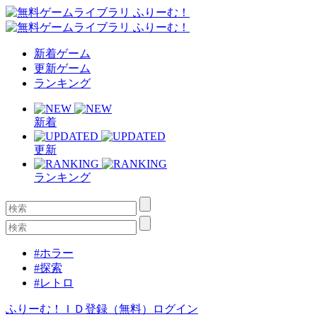
新着ゲーム
更新ゲーム
ランキング
新着
更新
ランキング
#ホラー
#探索
#レトロ
ふりーむ！ＩＤ登録（無料）
ログイン