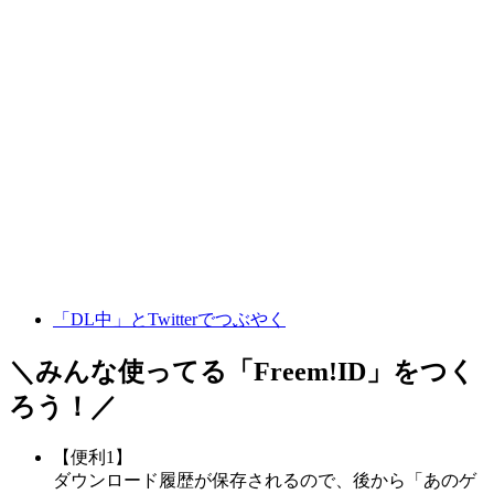
「DL中」とTwitterでつぶやく
＼みんな使ってる「
Freem!ID
」をつく
ろう！／
【便利1】
ダウンロード履歴が保存されるので、後から「あのゲ