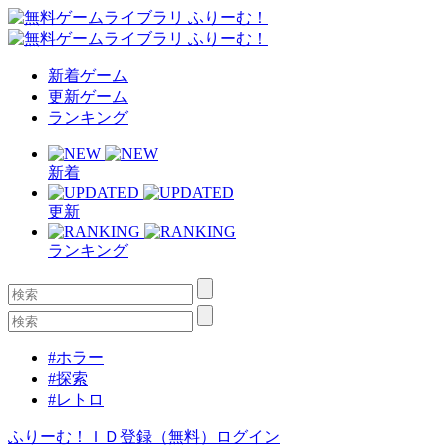
新着ゲーム
更新ゲーム
ランキング
新着
更新
ランキング
#ホラー
#探索
#レトロ
ふりーむ！ＩＤ登録（無料）
ログイン