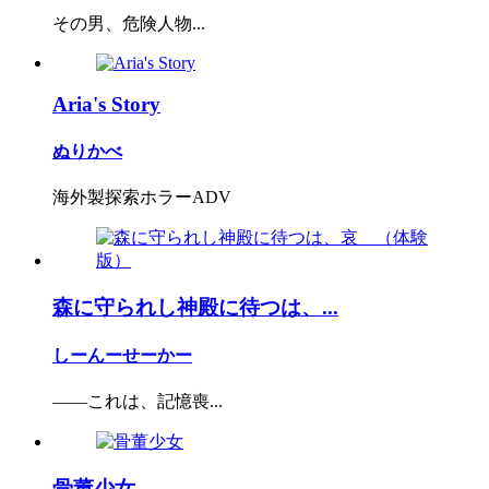
その男、危険人物...
Aria's Story
ぬりかべ
海外製探索ホラーADV
森に守られし神殿に待つは、...
しーんーせーかー
――これは、記憶喪...
骨董少女