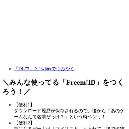
「DL中」とTwitterでつぶやく
＼みんな使ってる「
Freem!ID
」をつく
ろう！／
【便利1】
ダウンロード履歴が保存されるので、後から「あのゲ
ームなんて名前だっけ？」という時ベンリ！
【便利2】
気になるゲームは「マイリスト」へ入れて「後で遊ぼ