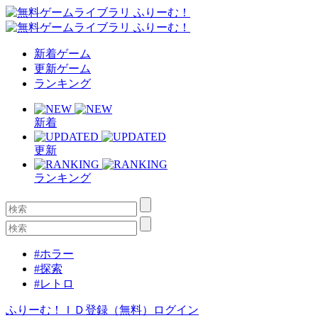
新着ゲーム
更新ゲーム
ランキング
新着
更新
ランキング
#ホラー
#探索
#レトロ
ふりーむ！ＩＤ登録（無料）
ログイン