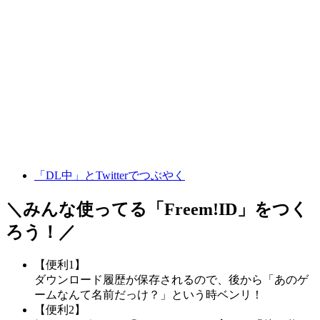
「DL中」とTwitterでつぶやく
＼みんな使ってる「
Freem!ID
」をつく
ろう！／
【便利1】
ダウンロード履歴が保存されるので、後から「あのゲ
ームなんて名前だっけ？」という時ベンリ！
【便利2】