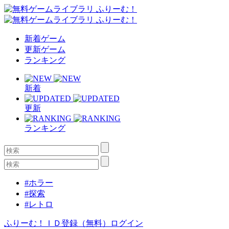
新着ゲーム
更新ゲーム
ランキング
新着
更新
ランキング
#ホラー
#探索
#レトロ
ふりーむ！ＩＤ登録（無料）
ログイン