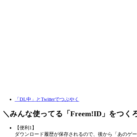
「DL中」とTwitterでつぶやく
＼みんな使ってる「
Freem!ID
」をつく
【便利1】
ダウンロード履歴が保存されるので、後から「あのゲー