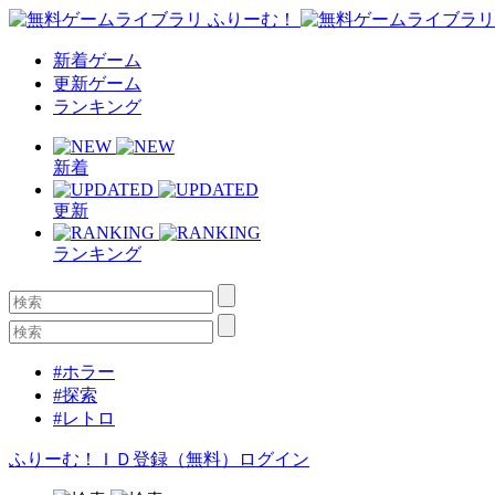
新着ゲーム
更新ゲーム
ランキング
新着
更新
ランキング
#ホラー
#探索
#レトロ
ふりーむ！ＩＤ登録（無料）
ログイン