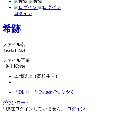
ログイン
希跡
ファイル名
Kiseki1.2.lzh
ファイル容量
4,841 Kbyte
15歳以上（高校生～）
「DL中」とTwitterでつぶやく
ダウンロード
* 現在ログインしていません。
ログイン