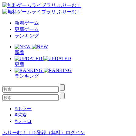
新着ゲーム
更新ゲーム
ランキング
新着
更新
ランキング
#ホラー
#探索
#レトロ
ふりーむ！ＩＤ登録（無料）
ログイン