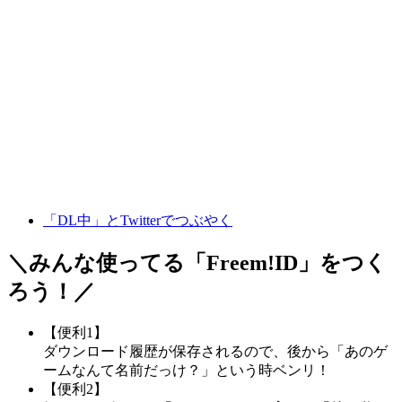
「DL中」とTwitterでつぶやく
＼みんな使ってる「
Freem!ID
」をつく
ろう！／
【便利1】
ダウンロード履歴が保存されるので、後から「あのゲ
ームなんて名前だっけ？」という時ベンリ！
【便利2】