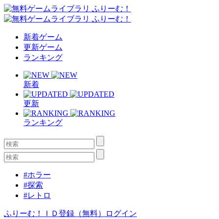
新着ゲーム
更新ゲーム
ランキング
新着
更新
ランキング
#ホラー
#探索
#レトロ
ふりーむ！ＩＤ登録（無料）
ログイン