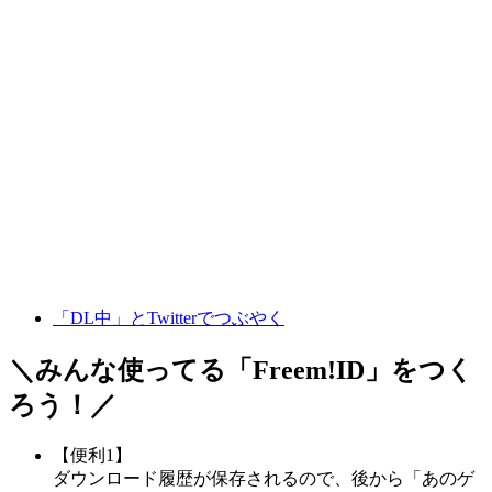
「DL中」とTwitterでつぶやく
＼みんな使ってる「
Freem!ID
」をつく
ろう！／
【便利1】
ダウンロード履歴が保存されるので、後から「あのゲ