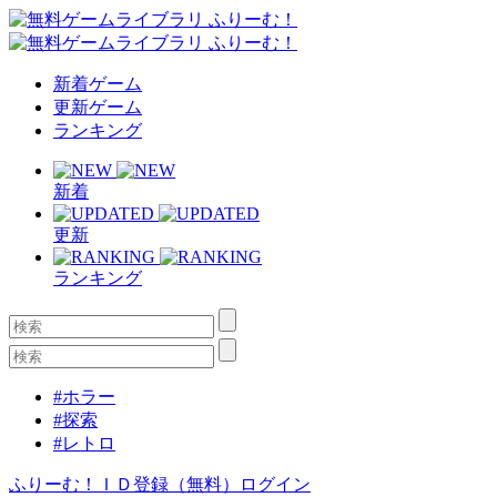
新着ゲーム
更新ゲーム
ランキング
新着
更新
ランキング
#ホラー
#探索
#レトロ
ふりーむ！ＩＤ登録（無料）
ログイン