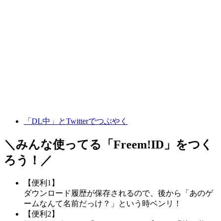
「DL中」とTwitterでつぶやく
＼みんな使ってる「
Freem!ID
」をつく
ろう！／
【便利1】
ダウンロード履歴が保存されるので、後から「あのゲ
ームなんて名前だっけ？」という時ベンリ！
【便利2】