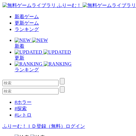
新着ゲーム
更新ゲーム
ランキング
新着
更新
ランキング
#ホラー
#探索
#レトロ
ふりーむ！ＩＤ登録（無料）
ログイン