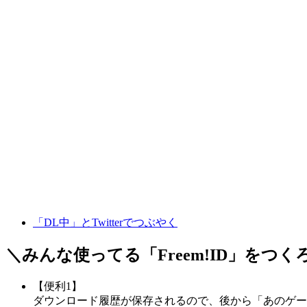
「DL中」とTwitterでつぶやく
＼みんな使ってる「
Freem!ID
」をつく
【便利1】
ダウンロード履歴が保存されるので、後から「あのゲー