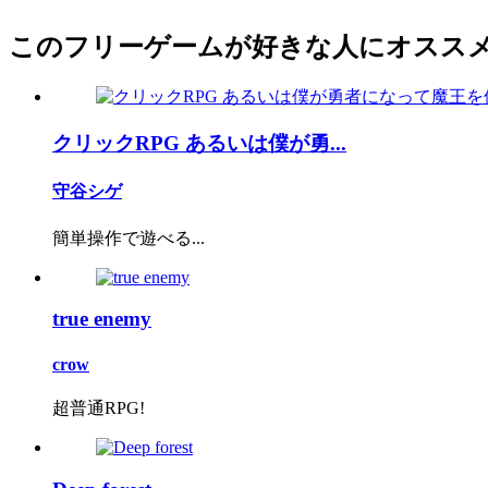
このフリーゲームが好きな人にオスス
クリックRPG あるいは僕が勇...
守谷シゲ
簡単操作で遊べる...
true enemy
crow
超普通RPG!