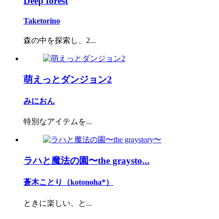
Deep forest
Taketorino
森の中を探索し、2...
萌えっとダンジョン2
みにおん
特別なアイテムを...
ラハと魔法の園〜the graysto...
蒼木ことり（kotonoha*）
ときに楽しい、と...