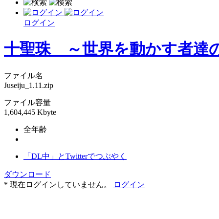
ログイン
十聖珠 ～世界を動かす者達の狂
ファイル名
Juseiju_1.11.zip
ファイル容量
1,604,445 Kbyte
全年齢
「DL中」とTwitterでつぶやく
ダウンロード
* 現在ログインしていません。
ログイン