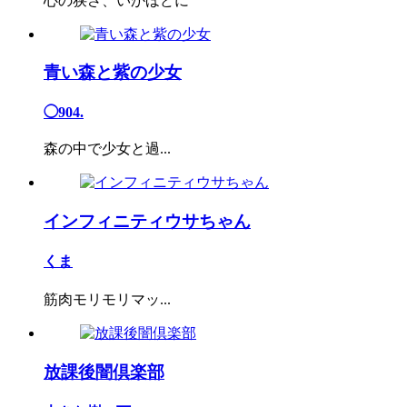
心の狭さ、いかほどに
青い森と紫の少女
◯904.
森の中で少女と過...
インフィニティウサちゃん
くま
筋肉モリモリマッ...
放課後闇倶楽部