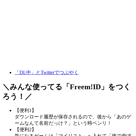
「DL中」とTwitterでつぶやく
＼みんな使ってる「
Freem!ID
」をつく
ろう！／
【便利1】
ダウンロード履歴が保存されるので、後から「あのゲ
ームなんて名前だっけ？」という時ベンリ！
【便利2】
気になるゲームは「マイリスト」へ入れて「後で遊ぼ