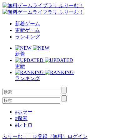
新着ゲーム
更新ゲーム
ランキング
新着
更新
ランキング
#ホラー
#探索
#レトロ
ふりーむ！ＩＤ登録（無料）
ログイン