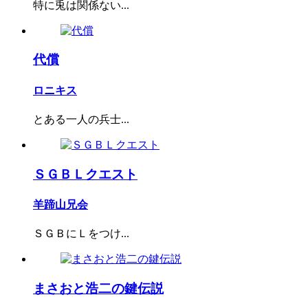
特に兎は関係ない...
代償
ロニキス
とある一人の兵士...
ＳＧＢＬクエスト
羊蹄山兄会
ＳＧＢにＬをつけ...
まさおと浩二の鍵伝説