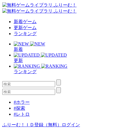
新着ゲーム
更新ゲーム
ランキング
新着
更新
ランキング
#ホラー
#探索
#レトロ
ふりーむ！ＩＤ登録（無料）
ログイン