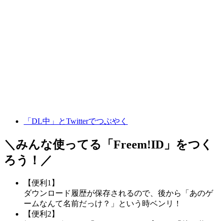
「DL中」とTwitterでつぶやく
＼みんな使ってる「
Freem!ID
」をつく
ろう！／
【便利1】
ダウンロード履歴が保存されるので、後から「あのゲ
ームなんて名前だっけ？」という時ベンリ！
【便利2】