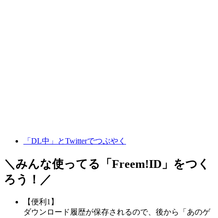
「DL中」とTwitterでつぶやく
＼みんな使ってる「
Freem!ID
」をつく
ろう！／
【便利1】
ダウンロード履歴が保存されるので、後から「あのゲ