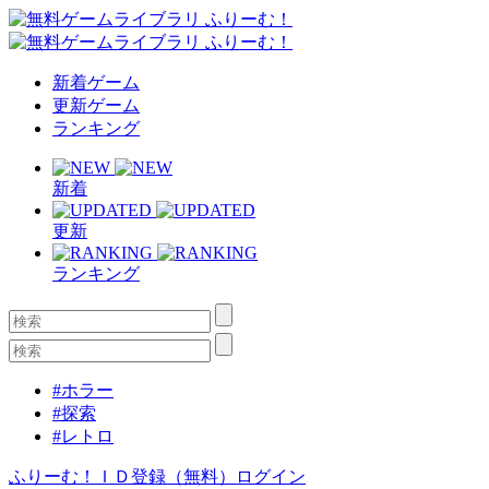
新着ゲーム
更新ゲーム
ランキング
新着
更新
ランキング
#ホラー
#探索
#レトロ
ふりーむ！ＩＤ登録（無料）
ログイン