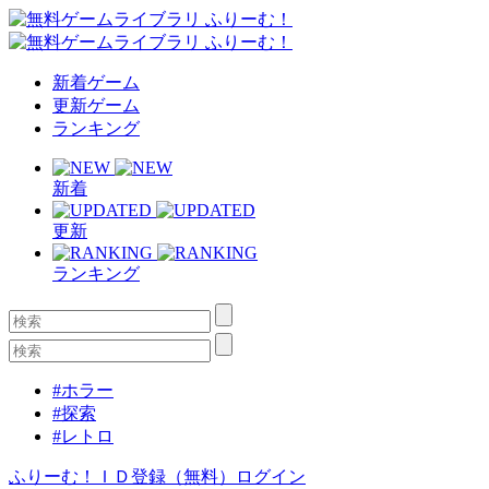
新着ゲーム
更新ゲーム
ランキング
新着
更新
ランキング
#ホラー
#探索
#レトロ
ふりーむ！ＩＤ登録（無料）
ログイン