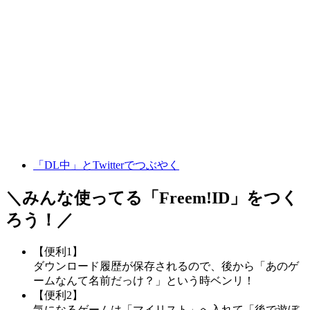
「DL中」とTwitterでつぶやく
＼みんな使ってる「
Freem!ID
」をつく
ろう！／
【便利1】
ダウンロード履歴が保存されるので、後から「あのゲ
ームなんて名前だっけ？」という時ベンリ！
【便利2】
気になるゲームは「マイリスト」へ入れて「後で遊ぼ