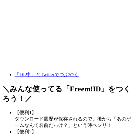
「DL中」とTwitterでつぶやく
＼みんな使ってる「
Freem!ID
」をつく
ろう！／
【便利1】
ダウンロード履歴が保存されるので、後から「あのゲ
ームなんて名前だっけ？」という時ベンリ！
【便利2】