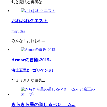
剣と魔法と勇者な...
おれおれクエスト
miyudai
みんな！おれおれ...
Armorの冒険-2015-
海士五里幻 (ゴリゲンヌ)
ひょうきんな鎧男...
きらきら星の道しるべ０ -ム...