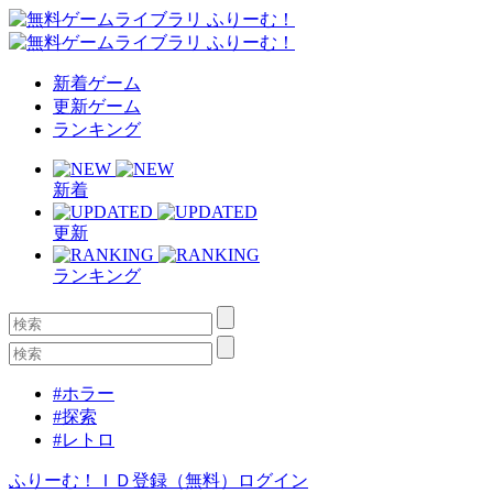
新着ゲーム
更新ゲーム
ランキング
新着
更新
ランキング
#ホラー
#探索
#レトロ
ふりーむ！ＩＤ登録（無料）
ログイン