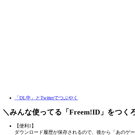
「DL中」とTwitterでつぶやく
＼みんな使ってる「
Freem!ID
」をつく
【便利1】
ダウンロード履歴が保存されるので、後から「あのゲー