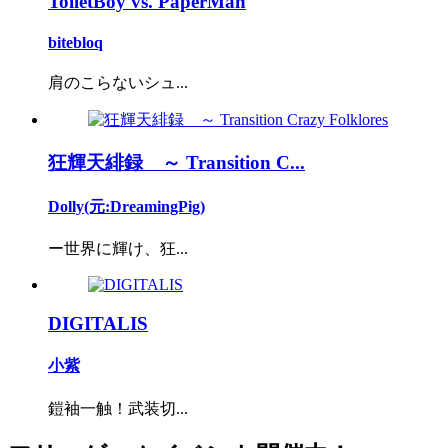
ToiletBoy vs. PaperMan
bitebloq
肩のこらないシュ...
狂輝天緋録 ～ Transition C...
Dolly(元:DreamingPig)
ー世界に輝け、狂...
DIGITALIS
小紫
鎧袖一触！武装切...