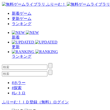
新着ゲーム
更新ゲーム
ランキング
新着
更新
ランキング
#ホラー
#探索
#レトロ
ふりーむ！ＩＤ登録（無料）
ログイン