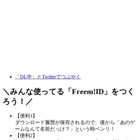
「DL中」とTwitterでつぶやく
＼みんな使ってる「
Freem!ID
」をつく
ろう！／
【便利1】
ダウンロード履歴が保存されるので、後から「あのゲ
ームなんて名前だっけ？」という時ベンリ！
【便利2】