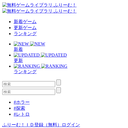
新着ゲーム
更新ゲーム
ランキング
新着
更新
ランキング
#ホラー
#探索
#レトロ
ふりーむ！ＩＤ登録（無料）
ログイン